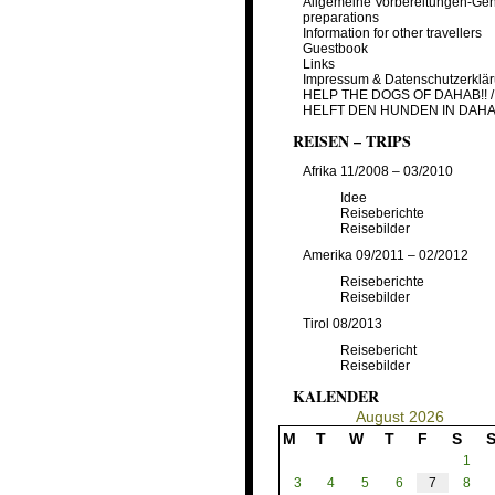
Allgemeine Vorbereitungen-Gen
preparations
Information for other travellers
Guestbook
Links
Impressum & Datenschutzerklä
HELP THE DOGS OF DAHAB!! /
HELFT DEN HUNDEN IN DAHA
REISEN – TRIPS
Afrika 11/2008 – 03/2010
Idee
Reiseberichte
Reisebilder
Amerika 09/2011 – 02/2012
Reiseberichte
Reisebilder
Tirol 08/2013
Reisebericht
Reisebilder
KALENDER
August 2026
M
T
W
T
F
S
1
3
4
5
6
7
8