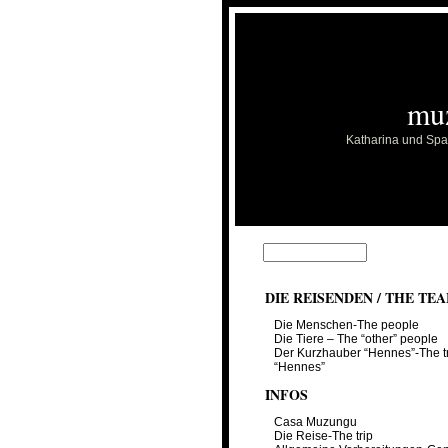
mu
Katharina und Span
DIE REISENDEN / THE TE
Die Menschen-The people
Die Tiere – The “other” people
Der Kurzhauber “Hennes”-The t
“Hennes”
INFOS
Casa Muzungu
Die Reise-The trip