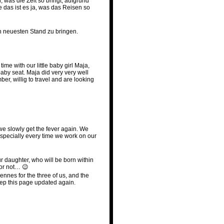
 was die Zeit so bringt, aufgrund
 das ist es ja, was das Reisen so
n neuesten Stand zu bringen.
ime with our little baby girl Maja,
baby seat. Maja did very very well
r, willig to travel and are looking
t we slowly get the fever again. We
 especially every time we work on our
ur daughter, who will be born within
t or not… 😉
Hennes for the three of us, and the
eep this page updated again.