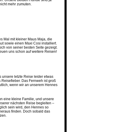
in. Unsere beiden Hunde sind ja
 nicht mehr zumuten.
s Mal mit kleiner Maus Maja, die
ut sowie einen Maxi Cosi installiert.
ch von seiner besten Seite gezeigt.
reuen uns schon auf weitere Reisen!
 unsere letzte Reise leider etwas
 Reisefieber. Das Fernweh ist groß
utlich, wenn wir an unserem Hennes
 eine kleine Familie, und unsere
unserer nächsten Reise begleiten –
glich sein wird, den Hennes so
heraus finden. Doch sobald das
zen.