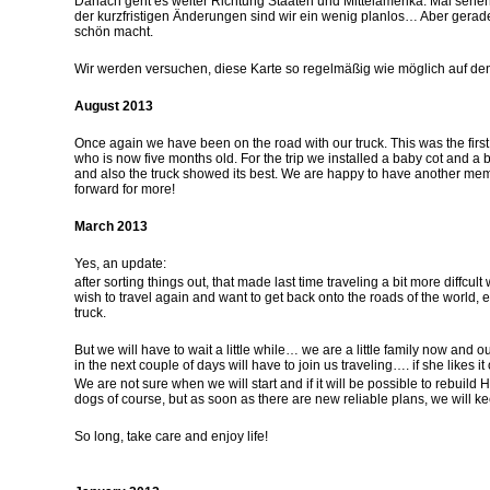
Danach geht es weiter Richtung Staaten und Mittelamerika. Mal sehen,
der kurzfristigen Änderungen sind wir ein wenig planlos… Aber gerade
schön macht.
Wir werden versuchen, diese Karte so regelmäßig wie möglich auf de
..
August 2013
…
Once again we have been on the road with our truck. This was the first t
who is now five months old. For the trip we installed a baby cot and a 
and also the truck showed its best. We are happy to have another membe
forward for more!
…
March 2013
..
Yes, an update:
after sorting things out, that made last time traveling a bit more diffcul
wish to travel again and want to get back onto the roads of the world,
truck.
…
But we will have to wait a little while… we are a little family now and o
in the next couple of days will have to join us traveling…. if she likes i
We are not sure when we will start and if it will be possible to rebuild 
dogs of course, but as soon as there are new reliable plans, we will k
…
So long, take care and enjoy life!
…
..