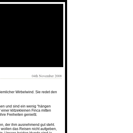
04th November 2008
iemlicher Wirbelwind. Sie redet den
ssen und sind ein wenig “hängen
einer klitzekleinen Finca mitten
ihre Freiheiten genießt.
n, der ihm ausnehmend gut steht.
r wollen das Reisen nicht aufgeben,