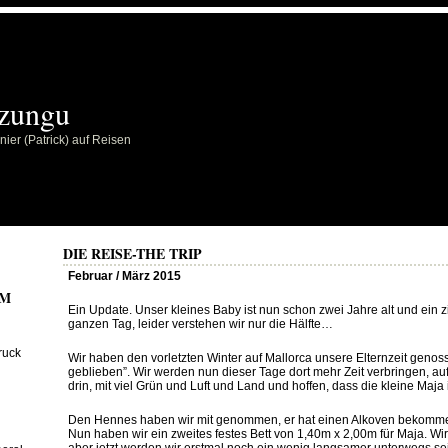
zungu
ier (Patrick) auf Reisen
DIE REISE-THE TRIP
Februar / März 2015
..
AM
Ein Update. Unser kleines Baby ist nun schon zwei Jahre alt und ein z
ganzen Tag, leider verstehen wir nur die Hälfte…
..
ruck
Wir haben den vorletzten Winter auf Mallorca unsere Elternzeit geno
geblieben”. Wir werden nun dieser Tage dort mehr Zeit verbringen, auf 
drin, mit viel Grün und Luft und Land und hoffen, dass die kleine Maja 
..
Den Hennes haben wir mit genommen, er hat einen Alkoven bekomme
Nun haben wir ein zweites festes Bett von 1,40m x 2,00m für Maja. Wi