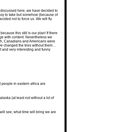
e discussed here, we have decided to
 easy to take but somehow (because of
cided not to force us. We will fly
cause this still is our plan! If there
page with content. Nevertheless we
oth, Canadians and Americans were
ave changed the tires without them…
t and very interesting and funny
t people in eastern africa are
alaska (at least not without a lot of
ill see, what time will bring we are