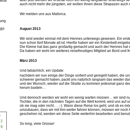
aber jetzt werden wir erstmal noch ein wenig langsamer unterwegs se
eral
auch nicht mehr die jüngsten, wir wollen ihnen diese Strapazen auch
…
Wir melden uns aus Mallorca.
.
rung
August 2013
B!!
…
Wir sind wieder einmal mit dem Hennes unterwegs gewesen. Ein erste
nun schon fünf Monate alt ist. Hierfür haben wir ein Kinderbett eingeba
Die Kleine hat das ganz großartig gemacht und auch der Hennes hat si
Da haben wir wohl ein weiteres reisefreudiges Mitglied an Bord und f
…
März 2013
..
Und tatsächlich, ein Update:
nachdem wir nun einige der Dinge sortiert und geregelt haben, die uns
schwerer gemacht haben, packt uns natürlich langsam das wieder das
und der Wunsch, wieder auf die Straße zu kommen jedesmal ganz de
herum basteln…
…
Und dennoch werden wir wohl ein wenig warten müssen… wir sind nun
Tochter, die in den nächsten Tagen auf die Welt kommt, wird uns auf 
ob sie mag oder nicht…. ;-). Wann diese Reise los geht, und ob es mö
umzubauen, dass wir mit ihm weiter fahren können, müssen wir noch 
geschehen ist, werden wir diese Seite weiterhin bearbeiten und benut
S
…
2
So long, viele Grüsse!
9
…