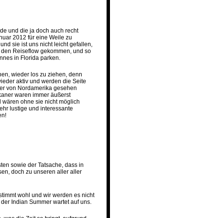
de und die ja doch auch recht
nuar 2012 für eine Weile zu
 sie ist uns nicht leicht gefallen,
in den Reiseflow gekommen, und so
nnes in Florida parken.
hen, wieder los zu ziehen, denn
 wieder aktiv und werden die Seite
isher von Nordamerika gesehen
ikaner waren immer äußerst
el wären ohne sie nicht möglich
r lustige und interessante
en!
ten sowie der Tatsache, dass in
en, doch zu unseren aller aller
 stimmt wohl und wir werden es nicht
 der Indian Summer wartet auf uns.