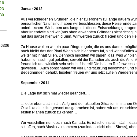
16
..
23
Januar 2012
…
30
Aus verschiedenen Gründen, die hier zu erörtern zu lange dauern wür
persönlicher Natur sind, haben wir beschlossen, diese Reise Ende Ja
unterbrechen. Wir haben uns lange mit dieser Entscheidung getragen und
aber irgendwie sind wir (aus oben erwähnten Gründen) nicht richtig 
hat das ganze hier wenig Sinn. Wir werden zurück fliegen und den He
…
16336
Zu Hause wollen wir ein paar Dinge regeln, die es uns dann ermöglic
noch bleibt das der Plan! Wenn sich hier neues tut, sind wir natürlich
weiter mit Inhalt füllen. Dennoch möchten wir sagen, das, was wir b
haben, uns sehr gut gefallen, sowohl die Kanadier als auch die Amer
freundlich und wirklich sehr sehr hilfsbereit! Die beiden Reifenwechs
gewesen… Auch sonst haben wir viel Unterstützung bekommen und seh
Begegnungen gehabt. Insofern freuen wir uns jetzt auf ein Wiederseh
..
September 2011
…
Die Lage hat sich mal wieder geändert….
…
… oder eben auch nicht. Aufgrund der aktuellen Situation im nahen Os
Ostafrika eine Hungersnot ausgebrochen ist, haben wir uns entschloss
ersten Plänen zurück zu kehren…
…
Wir verschiffen nun doch nach Kanada. Es ist schon spät im Jahr, das
schaffen, nach Alaska zu kommen (zumindest nicht ohne Stress), aber
…