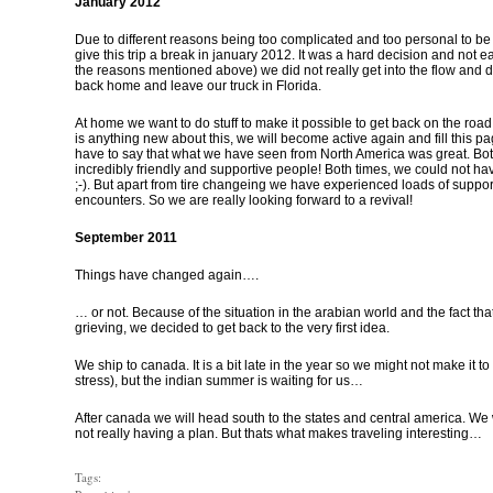
January 2012
…
Due to different reasons being too complicated and too personal to b
give this trip a break in january 2012. It was a hard decision and not
the reasons mentioned above) we did not really get into the flow and de
back home and leave our truck in Florida.
…
At home we want to do stuff to make it possible to get back on the road be
is anything new about this, we will become active again and fill this 
have to say that what we have seen from North America was great. B
incredibly friendly and supportive people! Both times, we could not h
;-). But apart from tire changeing we have experienced loads of suppor
encounters. So we are really looking forward to a revival!
..
September 2011
…
Things have changed again….
…
… or not. Because of the situation in the arabian world and the fact tha
grieving, we decided to get back to the very first idea.
…
We ship to canada. It is a bit late in the year so we might not make it to 
stress), but the indian summer is waiting for us…
…
After canada we will head south to the states and central america. We w
not really having a plan. But thats what makes traveling interesting…
.
Tags: