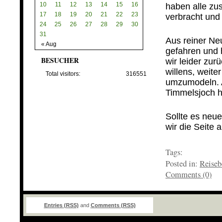
10
11
12
13
14
15
16
haben alle z
17
18
19
20
21
22
23
verbracht und
24
25
26
27
28
29
30
…
31
Aus reiner Ne
« Aug
gefahren und 
BESUCHER
wir leider zur
willens, weite
Total visitors:
316551
umzumodeln. A
Timmelsjoch 
…
Sollte es neu
wir die Seite 
…
Tags:
Posted in:
Reiseb
Comments (0)
Entries (RSS)
and
Comments (RSS)