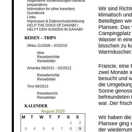
Allgemeine Vorbereitungen-General
…
preparations
Wir sind Rich
Information for other travellers
Guestbook
klimatisch und
Links
Beteiligten w
Impressum & Datenschutzerklärung
HELP THE DOGS OF DAHAB!! /
Plansee. Das 
HELFT DEN HUNDEN IN DAHAB!!
Campingplatz 
REISEN – TRIPS
Wasser in ein
bisschen zu kal
Afrika 11/2008 – 03/2010
Warmdusche
Idee
Reiseberichte
…
Reisebilder
Francie, eine
Amerika 09/2011 – 02/2012
zwei Monate au
Reiseberichte
besucht und w
Reisebilder
die Umgebung 
Tirol 08/2013
Sonne genoss
Reisebericht
befreundeten 
Reisebilder
war. Der fris
KALENDER
…
August 2026
Wir haben die 
M
T
W
T
F
S
S
Plansee ging 
1
2
3
4
5
6
7
8
9
der wiederrum