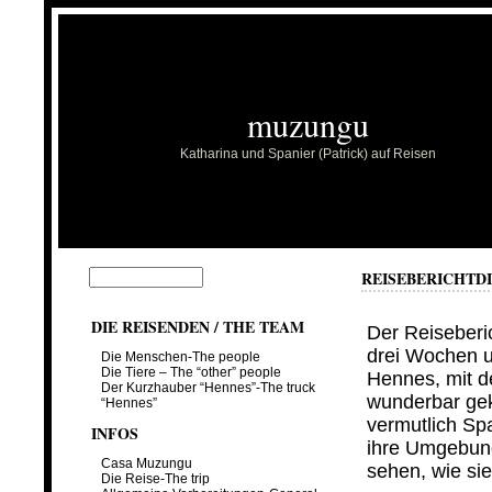
muzungu
Katharina und Spanier (Patrick) auf Reisen
REISEBERICHT
D
…
DIE REISENDEN / THE TEAM
Der Reiseberi
drei Wochen un
Die Menschen-The people
Die Tiere – The “other” people
Hennes, mit 
Der Kurzhauber “Hennes”-The truck
wunderbar gek
“Hennes”
vermutlich Spa
INFOS
ihre Umgebun
Casa Muzungu
sehen, wie si
Die Reise-The trip