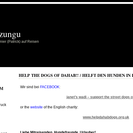
zungu
ier (Patrick) auf Reisen
HELP THE DOGS OF DAHAB!! / HELFT DEN HUNDEN IN 
<!– @page { margin: 2cm } P { margin-bottom: 0.21cm } –>
Wir sind bei
FACEBOOK
:
AM
….
janet’s wadi – support the street dogs 
…
ruck
or the
website
of the English charity:
…
www.helpdahabdogs.org.uk
….
…
Liebe Mitreisenden, Hundefreunde, Urlauber!