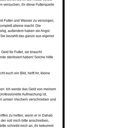
en versuchen, ihr diese Futterquelle
it Futter und Wasser zu versorgen,
omplett alleine macht. Die
kelig, außerdem haben sie Angst.
 Sie bezahlt das ganze aus eigener
eld für Futter, sie braucht
de sterilisiert haben! Solche Hilfe
ht euch ein Bild, helft ihr, kleine
nden. Ich werde das Geld von meinem
e professionelle Aufmachung ist,
sen armen Viechern verschrieben und
riffen zu helfen, wenn er in Dahab
der soll mich bitte anschreiben,
bitte schreibt mich an, ihr bekommt