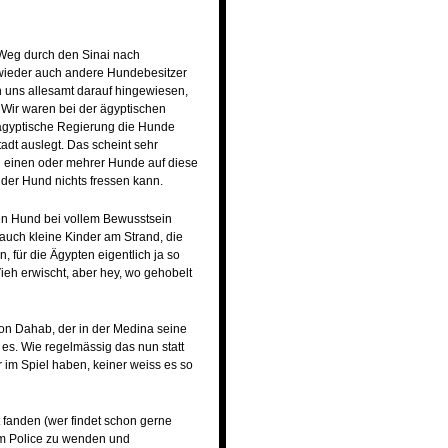
Weg durch den Sinai nach
 wieder auch andere Hundebesitzer
 uns allesamt darauf hingewiesen,
 Wir waren bei der ägyptischen
ie ägyptische Regierung die Hunde
tadt auslegt. Das scheint sehr
on einen oder mehrer Hunde auf diese
 der Hund nichts fressen kann.
den Hund bei vollem Bewusstsein
auch kleine Kinder am Strand, die
 für die Ägypten eigentlich ja so
Vieh erwischt, aber hey, wo gehobelt
von Dahab, der in der Medina seine
 es. Wie regelmässig das nun statt
 im Spiel haben, keiner weiss es so
 fanden (wer findet schon gerne
sm Police zu wenden und