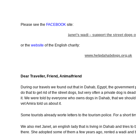
…
…
<!– @page { margin: 2cm } P { margin-bottom: 0.21cm } –>
Please see the
FACEBOOK
site:
….
janet’s wadi – support the street dogs 
…
or the
website
of the English charity:
…
www.helpdahabdogs.org.uk
…
Dear Traveller, Friend, Animalfriend
During our travels we found out that in Dahab, Egypt, the government 
do that to get rid of the street dogs, but very often a private dog is d
it. We were told by everyone who owns dogs in Dahab, that we should pa
vet Amira told us about it.
Some tourists already worte letters to the tourism police. For a short ti
We also met Janet, an english lady that is living in Dahab and tries to be
there. She adopted some of them a few years ago, rented a wadi and b