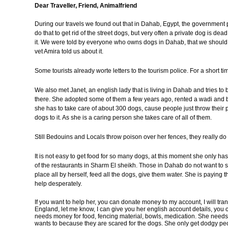
Dear Traveller, Friend, Animalfriend
During our travels we found out that in Dahab, Egypt, the government 
do that to get rid of the street dogs, but very often a private dog is d
it. We were told by everyone who owns dogs in Dahab, that we should pa
vet Amira told us about it.
Some tourists already worte letters to the tourism police. For a short ti
We also met Janet, an english lady that is living in Dahab and tries to be
there. She adopted some of them a few years ago, rented a wadi and b
she has to take care of about 300 dogs, cause people just throw their p
dogs to it. As she is a caring person she takes care of all of them.
Still Bedouins and Locals throw poison over her fences, they really do n
It is not easy to get food for so many dogs, at this moment she only ha
of the restaurants in Sharm El sheikh. Those in Dahab do not want to s
place all by herself, feed all the dogs, give them water. She is paying
help desperately.
If you want to help her, you can donate money to my account, I will transfer
England, let me know, I can give you her english account details, you can
needs money for food, fencing material, bowls, medication. She needs
wants to because they are scared for the dogs. She only get dodgy pe