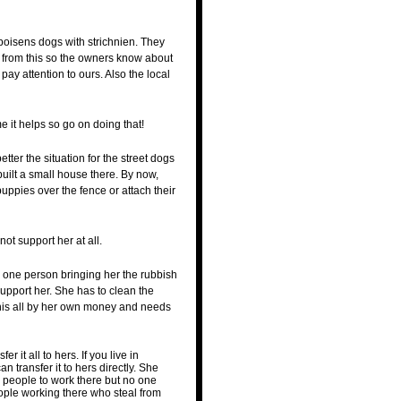
poisens dogs with strichnien. They
ead from this so the owners know about
y attention to ours. Also the local
me it helps so go on doing that!
tter the situation for the street dogs
uilt a small house there. By now,
uppies over the fence or attach their
ot support her at all.
s one person bringing her the rubbish
upport her. She has to clean the
 this all by her own money and needs
 it all to hers. If you live in
 transfer it to hers directly. She
 people to work there but no one
ople working there who steal from