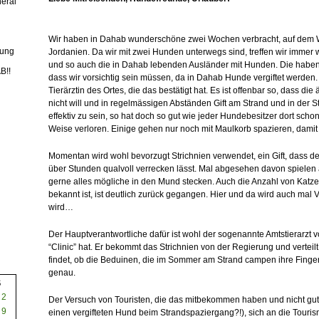
eral
Wir haben in Dahab wunderschöne zwei Wochen verbracht, auf dem 
rung
Jordanien. Da wir mit zwei Hunden unterwegs sind, treffen wir immer
und so auch die in Dahab lebenden Ausländer mit Hunden. Die haben
B!!
dass wir vorsichtig sein müssen, da in Dahab Hunde vergiftet werden.
Tierärztin des Ortes, die das bestätigt hat. Es ist offenbar so, dass d
nicht will und in regelmässigen Abständen Gift am Strand und in der S
effektiv zu sein, so hat doch so gut wie jeder Hundebesitzer dort sch
Weise verloren. Einige gehen nur noch mit Maulkorb spazieren, damit
Momentan wird wohl bevorzugt Strichnien verwendet, ein Gift, dass 
über Stunden qualvoll verrecken lässt. Mal abgesehen davon spielen 
gerne alles mögliche in den Mund stecken. Auch die Anzahl von Katzen,
bekannt ist, ist deutlich zurück gegangen. Hier und da wird auch mal 
wird…
Der Hauptverantwortliche dafür ist wohl der sogenannte Amtstierarzt 
“Clinic” hat. Er bekommt das Strichnien von der Regierung und verteilt
findet, ob die Beduinen, die im Sommer am Strand campen ihre Finger
genau.
S
2
Der Versuch von Touristen, die das mitbekommen haben und nicht gut
9
einen vergifteten Hund beim Strandspaziergang?!), sich an die Touri