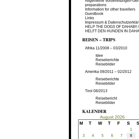
Allgemeine Vorbereitungen-Gen
preparations
Information for other travellers
Guestbook
Links
Impressum & Datenschutzerklä
HELP THE DOGS OF DAHAB!! /
HELFT DEN HUNDEN IN DAHA
REISEN – TRIPS
Afrika 11/2008 – 03/2010
Idee
Reiseberichte
Reisebilder
Amerika 09/2011 – 02/2012
Reiseberichte
Reisebilder
Tirol 08/2013
Reisebericht
Reisebilder
KALENDER
August 2026
M
T
W
T
F
S
1
3
4
5
6
7
8