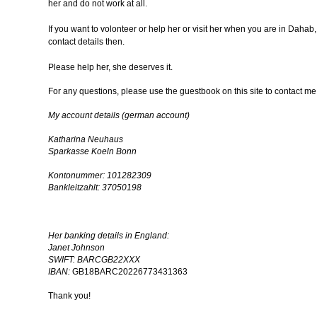
her and do not work at all.
If you want to volonteer or help her or visit her when you are in Dahab, 
contact details then.
Please help her, she deserves it.
For any questions, please use the guestbook on this site to contact me
My account details (german account)
Katharina Neuhaus
Sparkasse Koeln Bonn
Kontonummer: 101282309
Bankleitzahlt: 37050198
…
…
Her banking details in England:
Janet Johnson
SWIFT: BARCGB22XXX
IBAN:
GB18BARC20226773431363
Thank you!