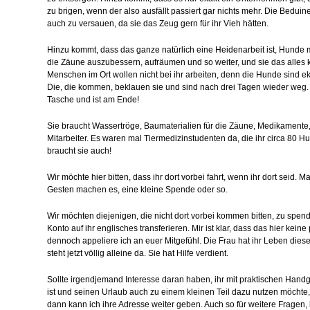
zu brigen, wenn der also ausfällt passiert gar nichts mehr. Die Beduin
auch zu versauen, da sie das Zeug gern für ihr Vieh hätten.
Hinzu kommt, dass das ganze natürlich eine Heidenarbeit ist, Hunde m
die Zäune auszubessern, aufräumen und so weiter, und sie das alles k
Menschen im Ort wollen nicht bei ihr arbeiten, denn die Hunde sind e
Die, die kommen, beklauen sie und sind nach drei Tagen wieder weg.
Tasche und ist am Ende!
Sie braucht Wassertröge, Baumaterialien für die Zäune, Medikamente, G
Mitarbeiter. Es waren mal Tiermedizinstudenten da, die ihr circa 80 Hun
braucht sie auch!
Wir möchte hier bitten, dass ihr dort vorbei fahrt, wenn ihr dort seid. Mac
Gesten machen es, eine kleine Spende oder so.
Wir möchten diejenigen, die nicht dort vorbei kommen bitten, zu spe
Konto auf ihr englisches transferieren. Mir ist klar, dass das hier kein
dennoch appeliere ich an euer Mitgefühl. Die Frau hat ihr Leben die
steht jetzt völlig alleine da. Sie hat Hilfe verdient.
Sollte irgendjemand Interesse daran haben, ihr mit praktischen Handg
ist und seinen Urlaub auch zu einem kleinen Teil dazu nutzen möchte, 
dann kann ich ihre Adresse weiter geben. Auch so für weitere Fragen, 