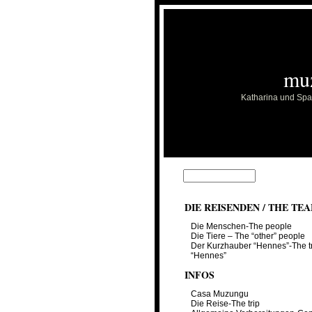
mu
Katharina und Span
DIE REISENDEN / THE TE
Die Menschen-The people
Die Tiere – The “other” people
Der Kurzhauber “Hennes”-The t
“Hennes”
INFOS
Casa Muzungu
Die Reise-The trip