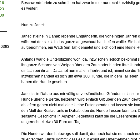
16
Beschwerdebriefe zu schreiben hat zwar immer nur recht kurzfristig ge
es weiter!
23
30
Nun zu Janet:
Janet ist eine in Dahab lebende Engländerin, die vor einigen Jahren 
während der sie sich das ganze angeschaut hat, helfen wollte. Sie ha
16393
aufgenommen, ein Wadi (ein Tal) gemietet und sich dort eine kleine H
Anfangs war die Unterstüzung wohl da, inzwischen jedoch bekommt s
ihr ganze Scharen von Welpen über den Zaun oder binden ihre Hunde,
einfach bei ihr an. Da Janet nun mal ein Tierfreund ist, nimmt sie die Ti
Inzwischen handelt es sich um etwa 300 Hunde, die in dem Tal leben. 
haben die Hunde gesehen.
Janet ist in Dahab aus mir völlig unverständlichen Gründen nicht sehr 
Hunde über die Berge, beizeiten wird einfach Gift über den Zaun gewo
abliefern geben nicht mal eine kleine Futterspende und lassen sie kom
den Müll der Restaurants in Dahab, den die Hunde fressen könnten. Da
seltsame Geschichte in Ägypten, jedenfalls kauft sie die Essensreste 
umgerechnet etwa 30 Euro am Tag.
Die Hunde werden halbwegs satt damit, dennoch hat sie nun auch noch
zu entsorgen. Hinzu kommt, dass es nur exakt ein Unternehmen gibt, das