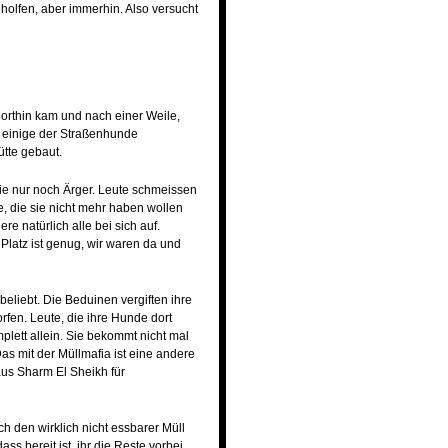
holfen, aber immerhin. Also versucht
dorthin kam und nach einer Weile,
t einige der Straßenhunde
ütte gebaut.
ie nur noch Ärger. Leute schmeissen
 die sie nicht mehr haben wollen
ere natürlich alle bei sich auf.
Platz ist genug, wir waren da und
beliebt. Die Beduinen vergiften ihre
rfen. Leute, die ihre Hunde dort
plett allein. Sie bekommt nicht mal
s mit der Müllmafia ist eine andere
aus Sharm El Sheikh für
 den wirklich nicht essbarer Müll
s bereit ist, ihr die Reste vorbei