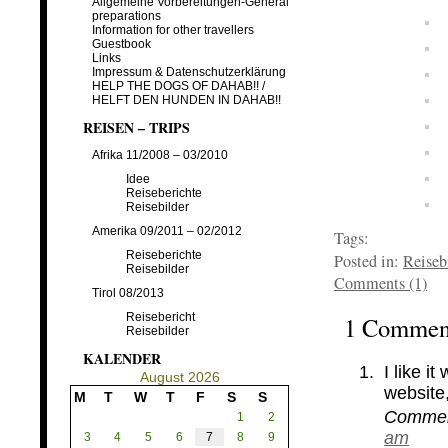
Allgemeine Vorbereitungen-General
preparations
Information for other travellers
Guestbook
Links
Impressum & Datenschutzerklärung
HELP THE DOGS OF DAHAB!! /
HELFT DEN HUNDEN IN DAHAB!!
REISEN – TRIPS
Afrika 11/2008 – 03/2010
Idee
Reiseberichte
Reisebilder
Amerika 09/2011 – 02/2012
Tags:
Reiseberichte
Posted in:
Reiseb
Reisebilder
Comments (1)
Tirol 08/2013
Reisebericht
1 Comme
Reisebilder
KALENDER
I like 
August 2026
website,
M
T
W
T
F
S
S
Comme
1
2
am
3
4
5
6
7
8
9