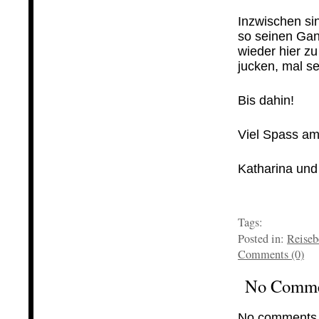
…
Inzwischen si
so seinen Gan
wieder hier zu
jucken, mal s
…
Bis dahin!
…
Viel Spass am
…
Katharina und
…
…
Tags:
Posted in:
Reiseb
Comments (0)
No Comm
No comments 