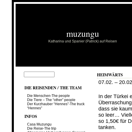
muzungu
Katharina und Spanier (Patrick) auf Reisen
HEIMWÄRTS
07.02. – 20.0
DIE REISENDEN / THE TEAM
…
In der Türkei 
Die Menschen-The people
Die Tiere – The “other” people
Überraschung 
Der Kurzhauber “Hennes”-The truck
dass sie kaum
“Hennes”
so leer… Viell
INFOS
so 1,50€ für D
Casa Muzungu
tanken.
Die Reise-The trip