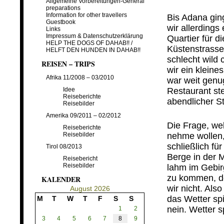
Allgemeine Vorbereitungen-General
…
preparations
Information for other travellers
Bis Adana gin
Guestbook
wir allerding
Links
Impressum & Datenschutzerklärung
Quartier für d
HELP THE DOGS OF DAHAB!! /
Küstenstrasse 
HELFT DEN HUNDEN IN DAHAB!!
schlecht wild
REISEN – TRIPS
wir ein kleine
Afrika 11/2008 – 03/2010
war weit genu
Idee
Restaurant st
Reiseberichte
abendlicher S
Reisebilder
…
Amerika 09/2011 – 02/2012
Die Frage, wel
Reiseberichte
Reisebilder
nehme wollen,
schließlich fü
Tirol 08/2013
Berge in der M
Reisebericht
Reisebilder
lahm im Gebir
zu kommen, d
KALENDER
wir nicht. Als
August 2026
das Wetter sp
M
T
W
T
F
S
S
nein. Wetter sp
1
2
3
4
5
6
7
8
9
…