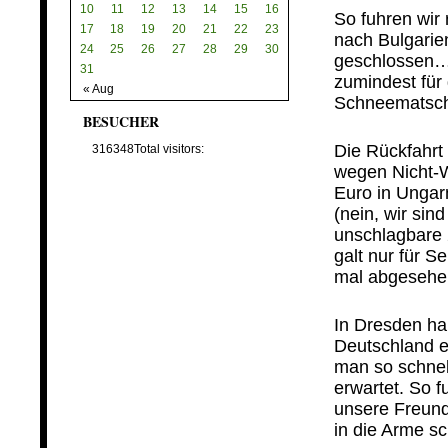
10
11
12
13
14
15
16
So fuhren wir 
17
18
19
20
21
22
23
nach Bulgarie
24
25
26
27
28
29
30
geschlossen… 
31
zumindest für
« Aug
Schneematsch 
BESUCHER
…
Die Rückfahrt 
316348
Total visitors:
wegen Nicht-W
Euro in Ungar
(nein, wir si
unschlagbare 
galt nur für S
mal abgesehe
…
In Dresden ha
Deutschland ei
man so schnell
erwartet. So 
unsere Freund
in die Arme sc