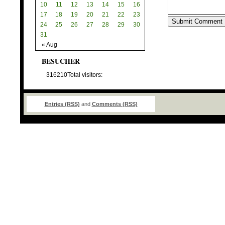
10
11
12
13
14
15
16
17
18
19
20
21
22
23
24
25
26
27
28
29
30
31
« Aug
BESUCHER
316210
Total visitors:
Entries (RSS)
and
Comments (RSS)