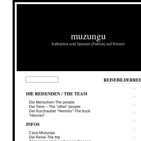
muzungu
Katharina und Spanier (Patrick) auf Reisen
REISEBILDER
REI
DIE REISENDEN / THE TEAM
Die Menschen-The people
Die Tiere – The “other” people
Der Kurzhauber “Hennes”-The truck
“Hennes”
INFOS
Casa Muzungu
Die Reise-The trip