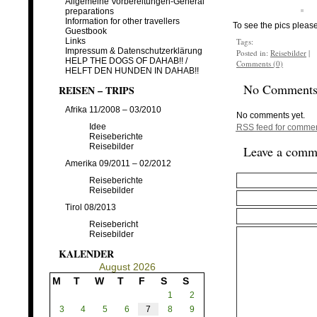
Allgemeine Vorbereitungen-General
preparations
Information for other travellers
To see the pics pleas
Guestbook
Links
Tags:
Impressum & Datenschutzerklärung
Posted in:
Reisebilder
|
HELP THE DOGS OF DAHAB!! /
Comments (0)
HELFT DEN HUNDEN IN DAHAB!!
No Comment
REISEN – TRIPS
Afrika 11/2008 – 03/2010
No comments yet.
Idee
RSS
feed for comment
Reiseberichte
Reisebilder
Leave a comm
Amerika 09/2011 – 02/2012
Reiseberichte
Reisebilder
Tirol 08/2013
Reisebericht
Reisebilder
KALENDER
August 2026
M
T
W
T
F
S
S
1
2
3
4
5
6
7
8
9