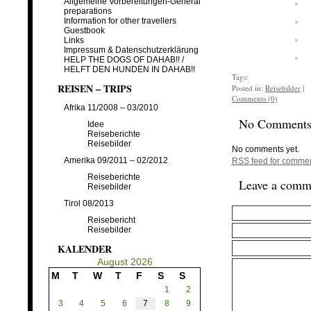
Allgemeine Vorbereitungen-General
preparations
Information for other travellers
Guestbook
Links
Impressum & Datenschutzerklärung
HELP THE DOGS OF DAHAB!! /
HELFT DEN HUNDEN IN DAHAB!!
Tags:
REISEN – TRIPS
Posted in:
Reisebilder
|
Comments (0)
Afrika 11/2008 – 03/2010
No Comment
Idee
Reiseberichte
Reisebilder
No comments yet.
Amerika 09/2011 – 02/2012
RSS
feed for comment
Reiseberichte
Leave a comm
Reisebilder
Tirol 08/2013
Reisebericht
Reisebilder
KALENDER
August 2026
M
T
W
T
F
S
S
1
2
3
4
5
6
7
8
9