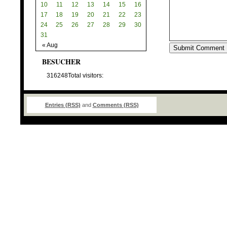
10
11
12
13
14
15
16
17
18
19
20
21
22
23
24
25
26
27
28
29
30
31
« Aug
BESUCHER
316248
Total visitors:
Entries (RSS)
and
Comments (RSS)